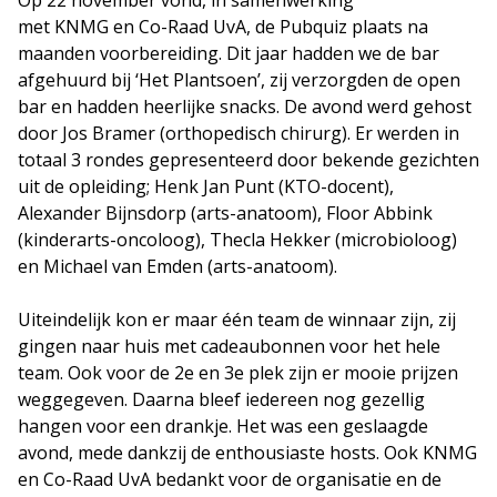
Op 22 november vond, in samenwerking
met KNMG en Co-Raad UvA, de Pubquiz plaats na
maanden voorbereiding. Dit jaar hadden we de bar
afgehuurd bij ‘Het Plantsoen’, zij verzorgden de open
bar en hadden heerlijke snacks. De avond werd gehost
door Jos Bramer (orthopedisch chirurg). Er werden in
totaal 3 rondes gepresenteerd door bekende gezichten
uit de opleiding; Henk Jan Punt (KTO-docent),
Alexander Bijnsdorp (arts-anatoom), Floor Abbink
(kinderarts-oncoloog), Thecla Hekker (microbioloog)
en Michael van Emden (arts-anatoom).
Uiteindelijk kon er maar één team de winnaar zijn, zij
gingen naar huis met cadeaubonnen voor het hele
team. Ook voor de 2e en 3e plek zijn er mooie prijzen
weggegeven. Daarna bleef iedereen nog gezellig
hangen voor een drankje. Het was een geslaagde
avond, mede dankzij de enthousiaste hosts. Ook KNMG
en Co-Raad UvA bedankt voor de organisatie en de